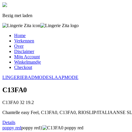
Bezig met laden
Home
Verkennen
Over
Disclaimer
Mijn Account
Winkelmandje
Checkout
LINGERIE
BADMODE
SLAAPMODE
C13FA0
C13FA0
32
19.2
Chantelle easy Feel, C13FA0, C13FA0, RIOSLIP/ITALIAANSE SLIP,
Details
poppy red
poppy red}