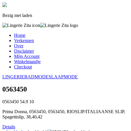
Bezig met laden
Home
Verkennen
Over
Disclaimer
Mijn Account
Winkelmandje
Checkout
LINGERIE
BADMODE
SLAAPMODE
0563450
0563450
54.9
10
Prima Donna, 0563450, 0563450, RIOSLIP/ITALIAANSE SLIP,
Spagettislip, 38,40,42
Details